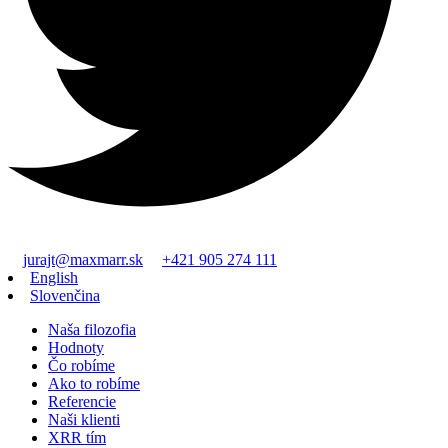
jurajt@maxmarr.sk
+421 905 274 111
English
Slovenčina
Naša filozofia
Hodnoty
Čo robíme
Ako to robíme
Referencie
Naši klienti
XRR tím