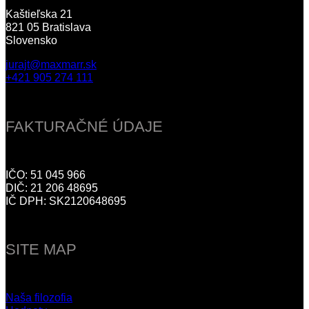
Kaštieľska 21
821 05 Bratislava
Slovensko
jurajt@maxmarr.sk
+421 905 274 111
FAKTURAČNÉ ÚDAJE
IČO: 51 045 966
DIČ: 21 206 48695
IČ DPH: SK2120648695
SITE MAP
Naša filozofia