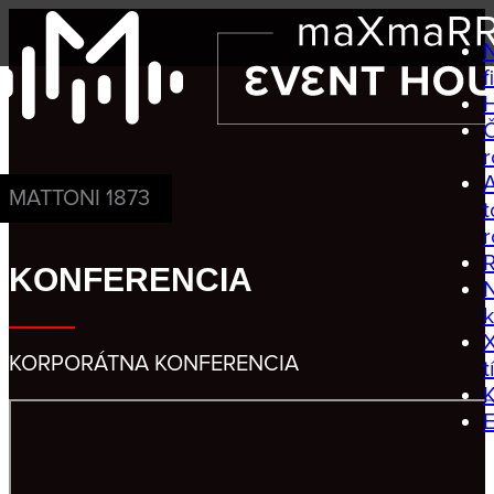
f
MATTONI 1873
t
R
KONFERENCIA
N
k
KORPORÁTNA KONFERENCIA
t
K
E