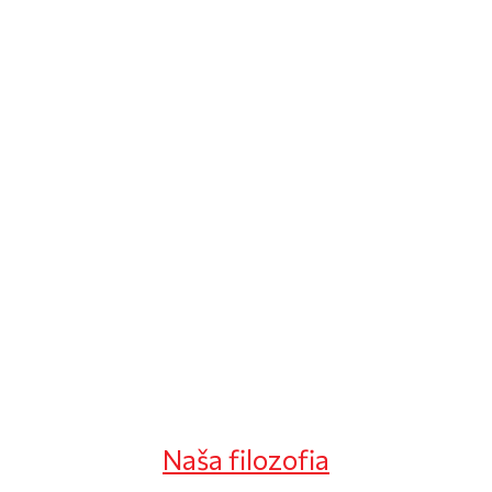
XRR tím
Kontakt
Naša filozofia