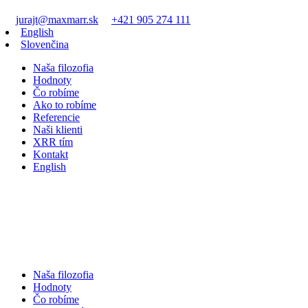
jurajt@maxmarr.sk
+421 905 274 111
English
Slovenčina
Naša filozofia
Hodnoty
Čo robíme
Ako to robíme
Referencie
Naši klienti
XRR tím
Kontakt
English
Naša filozofia
Hodnoty
Čo robíme