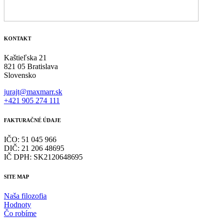
KONTAKT
Kaštieľska 21
821 05 Bratislava
Slovensko
jurajt@maxmarr.sk
+421 905 274 111
FAKTURAČNÉ ÚDAJE
IČO: 51 045 966
DIČ: 21 206 48695
IČ DPH: SK2120648695
SITE MAP
Naša filozofia
Hodnoty
Čo robíme